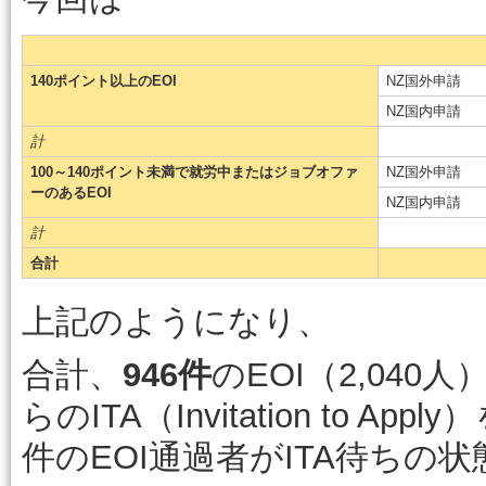
140ポイント以上のEOI
NZ国外申請
NZ国内申請
計
100～140ポイント未満で就労中またはジョブオファ
NZ国外申請
ーのあるEOI
NZ国内申請
計
合計
上記のようになり、
合計、
946件
のEOI（2,04
らのITA（Invitation to 
件のEOI通過者がITA待ちの