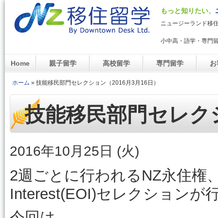
メイ
もっと知りたい、
NZ移住留学デスク
ニュージーランド移
小中高・語学・専門
Home
親子留学
高校留学
専門留学
お
メインメニュー
ホーム
»
技能移民部門セレクション（2016月3月16日）
現在地
技能移民部門セレクシ
2016年10月25日 (火)
2週ごとに行われるNZ永住権、技能
Interest(EOI)セレクショ
今回は