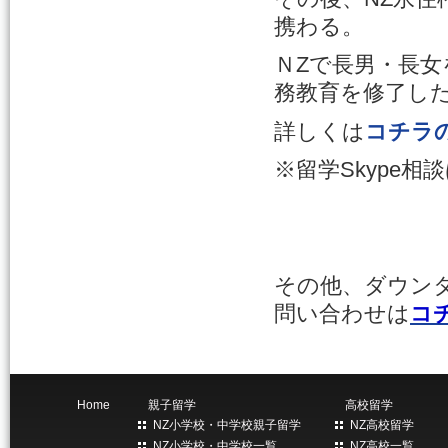
携わる。
ＮZで長男・長
務教育を修了し
詳しくは
コチラ
※留学Skype
その他、ダウン
問い合わせは
コ
Home
親子留学
高校留学
NZ小学校・中学校親子留学
NZ高校留学
NZ小学校・中学校一覧
NZ高校一覧