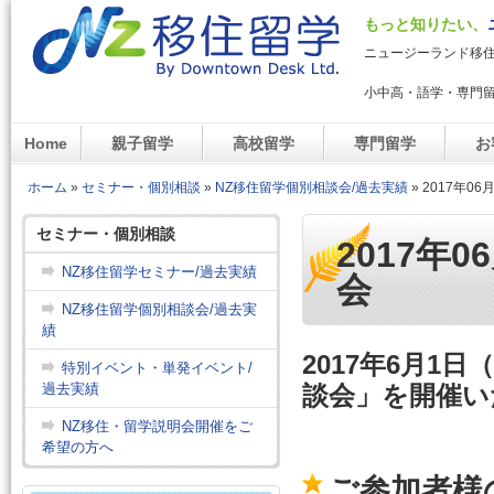
メイ
もっと知りたい、
NZ移住留学デスク
ニュージーランド移
小中高・語学・専門
Home
親子留学
高校留学
専門留学
お
メインメニュー
ホーム
»
セミナー・個別相談
»
NZ移住留学個別相談会/過去実績
»
2017年0
現在地
セミナー・個別相談
2017年
NZ移住留学セミナー/過去実績
会
NZ移住留学個別相談会/過去実
績
2017年6月1
特別イベント・単発イベント/
過去実績
談会」
を開催い
NZ移住・留学説明会開催をご
希望の方へ
ご参加者様