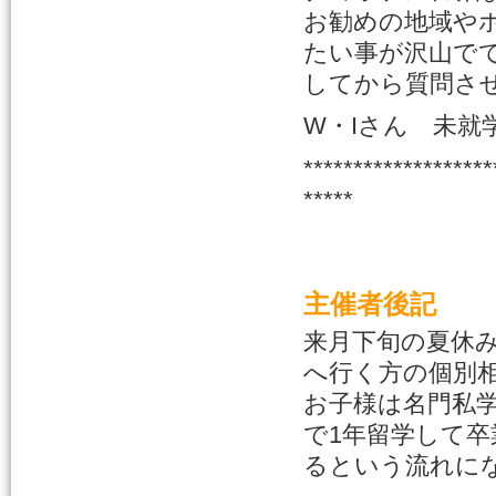
お勧めの地域や
たい事が沢山で
してから質問さ
W・Iさん 未就
*******************
*****
主催者後記
来月下旬の夏休
へ行く方の個別
お子様は名門私
で1年留学して
るという流れに